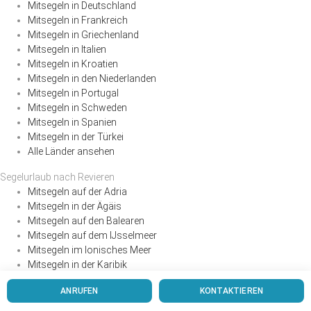
Mitsegeln in Deutschland
Mitsegeln in Frankreich
Mitsegeln in Griechenland
Mitsegeln in Italien
Mitsegeln in Kroatien
Mitsegeln in den Niederlanden
Mitsegeln in Portugal
Mitsegeln in Schweden
Mitsegeln in Spanien
Mitsegeln in der Türkei
Alle Länder ansehen
Segelurlaub nach Revieren
Mitsegeln auf der Adria
Mitsegeln in der Ägäis
Mitsegeln auf den Balearen
Mitsegeln auf dem IJsselmeer
Mitsegeln im Ionisches Meer
Mitsegeln in der Karibik
Mitsegeln auf den Kanaren
ANRUFEN
KONTAKTIEREN
Mitsegeln im Mittelmeer
Mitsegeln auf der Nordsee