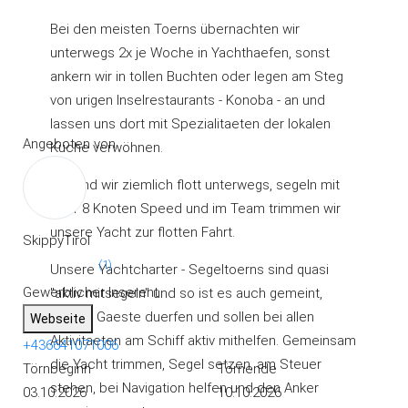
Bei den meisten Toerns übernachten wir
unterwegs 2x je Woche in Yachthaefen, sonst
ankern wir in tollen Buchten oder legen am Steg
von urigen Inselrestaurants - Konoba - an und
lassen uns dort mit Spezialitaeten der lokalen
Angeboten von
Küche verwöhnen.
Oft sind wir ziemlich flott unterwegs, segeln mit
über 8 Knoten Speed und im Team trimmen wir
unsere Yacht zur flotten Fahrt.
SkippyTirol
(1)
Unsere Yachtcharter - Segeltoerns sind quasi
Gewerblicher Inserent
"aktiv mitsegeln" und so ist es auch gemeint,
unsere Gaeste duerfen und sollen bei allen
Webseite
Aktivitaeten am Schiff aktiv mithelfen. Gemeinsam
+436641071006
die Yacht trimmen, Segel setzen, am Steuer
Törnbeginn
Törnende
stehen, bei Navigation helfen und den Anker
03.10.2026
10.10.2026