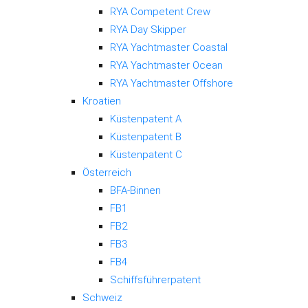
RYA Competent Crew
RYA Day Skipper
RYA Yachtmaster Coastal
RYA Yachtmaster Ocean
RYA Yachtmaster Offshore
Kroatien
Küstenpatent A
Küstenpatent B
Küstenpatent C
Österreich
BFA-Binnen
FB1
FB2
FB3
FB4
Schiffsführerpatent
Schweiz