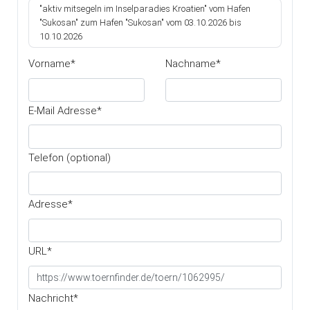
"aktiv mitsegeln im Inselparadies Kroatien" vom Hafen
Merkmale: Meilentörn | Skippertraining |
"Sukosan" zum Hafen "Sukosan" vom 03.10.2026 bis
Überführung | Baden und Sonnenbaden | für
10.10.2026
Kinder gut geeignet | weitere Sportart an Land |
Vorname*
Nachname*
Crewed Charter | Segeln mit junger Crew
E-Mail Adresse*
Telefon (optional)
Adresse*
URL*
Nachricht*