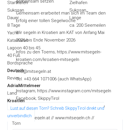
gemeinsam setzen.
Starthafen
Zielhafen
Sukosan
Sukosan
Gemeinsam erarbeitet man sich im Team den
Dauer
Länge
Erfolg einer tollen Segelwoche.
8 Tage
ca. 200 Seemeilen
Wir segeln in Kroatien am KAT von Anfang Mai
Yacht
2026 bis Ende November 2026
Katamaran
Lagoon 40 bis 45
Infos zu den Toerns; https://www.mitsegeln-
40 Fuß
kroatien.com/kroatien-mitsegeln
Bordsprache
Deutsch
info@mitsegeln.at
Revier
Tel. +43 664 1071006 (auch WhatsApp)
Adria
Mittelmeer
Instagram; https://www.instagram.com/mitsegeln
Land
Facebook; SkippyTirol
Kroatien
YouTube: SkippyTirol Segeltoerns - mitsegeln
Lust auf diesen Törn?
Schreib
SkippyTirol
direkt und
unverbindlich
www.mitsegeln.at // www.mitsegeln.ch //
Törn
www.mitsegeln.com