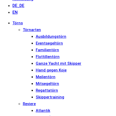
DE_DE
EN
Törns
Törnarten
Ausbildungstörn
Eventsegeltörn
Familientörn
Flottillentörn
Ganze Yacht mit Skipper
Hand gegen Koje
Meilentörn
Mitsegeltörn
Regattatörn
Skippertraining
Reviere
Atlantik