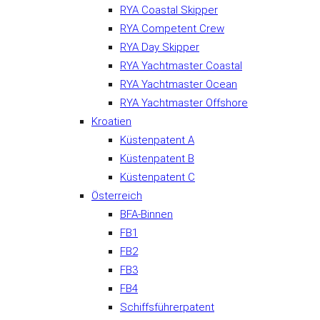
RYA Coastal Skipper
RYA Competent Crew
RYA Day Skipper
RYA Yachtmaster Coastal
RYA Yachtmaster Ocean
RYA Yachtmaster Offshore
Kroatien
Küstenpatent A
Küstenpatent B
Küstenpatent C
Österreich
BFA-Binnen
FB1
FB2
FB3
FB4
Schiffsführerpatent