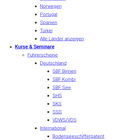
Norwegen
Portugal
Spanien
Türkei
Alle Länder anzeigen
Kurse & Seminare
Führerscheine
Deutschland
SBF Binnen
SBF Kombi
SBF See
SHS
SKS
SSS
VDWS/VDS
International
Bodenseeschifferpatent