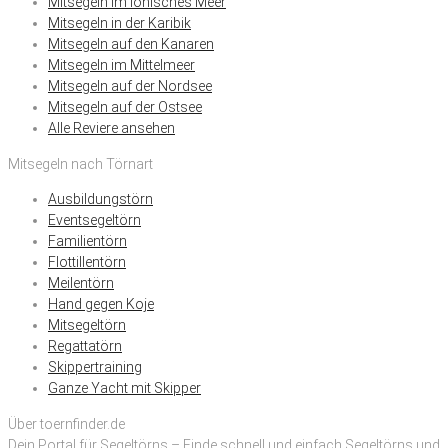
Mitsegeln im Ionisches Meer
Mitsegeln in der Karibik
Mitsegeln auf den Kanaren
Mitsegeln im Mittelmeer
Mitsegeln auf der Nordsee
Mitsegeln auf der Ostsee
Alle Reviere ansehen
Mitsegeln nach Törnart
Ausbildungstörn
Eventsegeltörn
Familientörn
Flottillentörn
Meilentörn
Hand gegen Koje
Mitsegeltörn
Regattatörn
Skippertraining
Ganze Yacht mit Skipper
Über toernfinder.de
Dein Portal für Segeltörns – Finde schnell und einfach Segeltörns und