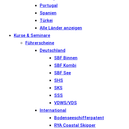
Portugal
Spanien
Türkei
Alle Länder anzeigen
Kurse & Seminare
Führerscheine
Deutschland
SBF Binnen
SBF Kombi
SBF See
SHS
SKS
SSS
VDWS/VDS
International
Bodenseeschifferpatent
RYA Coastal Skipper