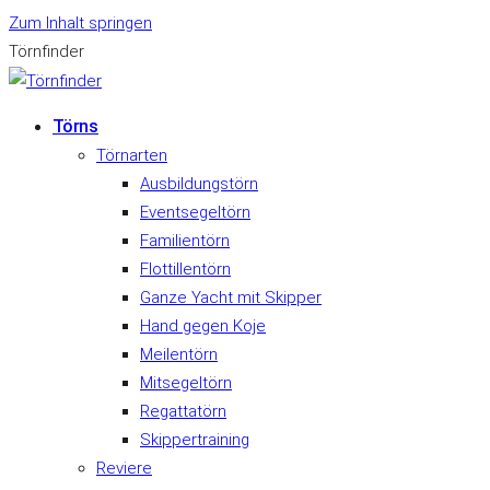
Zum Inhalt springen
Törnfinder
Törns
Törnarten
Ausbildungstörn
Eventsegeltörn
Familientörn
Flottillentörn
Ganze Yacht mit Skipper
Hand gegen Koje
Meilentörn
Mitsegeltörn
Regattatörn
Skippertraining
Reviere