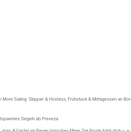
n More Sailing: Skipper & Hostess, Frühstück & Mittagessen an Bor
ntspanntes Segeln ab Preveza.
max. 8 Gäste) im Revier Ionisches Meer. Die Route führt dich u. a.