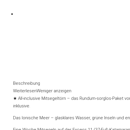
Beschreibung
Weiterlesen
Weniger anzeigen
★ All-inclusive Mitsegeltörn – das Rundum-sorglos-Paket vo
inklusive.
Das Ionische Meer – glasklares Wasser, grüne Inseln und e
Eine Woche Mitsegeln auf der Excess 11 (37-Fuß-Katamaran, 