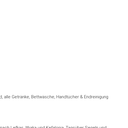
d, alle Getränke, Bettwäsche, Handtücher & Endreinigung
 nach Lefkas, Ithaka und Kefalonia. Tagsüber Segeln und