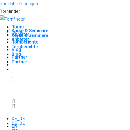
Zum Inhalt springen
Törnfinder
Törns
Kurse & Seminare
Törns
Anbieter
Kurse & Seminare
Anbieter
Törnberichte
Törnberichte
Blog
Blog
Partner
Partner
DE_DE
DE_DE
EN