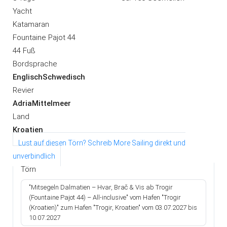
Yacht
Katamaran
Fountaine Pajot 44
44 Fuß
Bordsprache
Englisch
Schwedisch
Revier
Adria
Mittelmeer
Land
Kroatien
Lust auf diesen Törn?
Schreib
More Sailing
direkt und
unverbindlich
Törn
"Mitsegeln Dalmatien – Hvar, Brač & Vis ab Trogir
(Fountaine Pajot 44) – All-inclusive" vom Hafen "Trogir
(Kroatien)" zum Hafen "Trogir, Kroatien" vom 03.07.2027 bis
10.07.2027