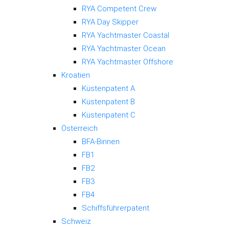
RYA Competent Crew
RYA Day Skipper
RYA Yachtmaster Coastal
RYA Yachtmaster Ocean
RYA Yachtmaster Offshore
Kroatien
Küstenpatent A
Küstenpatent B
Küstenpatent C
Österreich
BFA-Binnen
FB1
FB2
FB3
FB4
Schiffsführerpatent
Schweiz