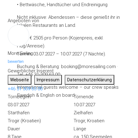
• Bettwäsche, Handtücher und Endreinigung
Nicht inklusive: Abendessen – diese genießt ihr in
Angeboten von
lokalen Restaurants an Land.
Preis: € 2505 pro Person (Kojenpreis, exkl.
Flug/Anreise).
More Sailing
Termin: 03.07.2027 – 10.07.2027 (7 Nächte).
bewerten
Buchung & Beratung: booking@moresailing.com ·
Gewerblicher Inserent
Tel. +46 31-309 63 00
Webseite
Impressum
Datenschutzerklärung
International guests welcome – our crew speaks
+46 31 309 63 00
Swedish & English on board.
Törnbeginn
Törnende
03.07.2027
10.07.2027
Starthafen
Zielhafen
Trogir (Kroatien)
Trogir, Kroatien
Dauer
Länge
8 Tage
ca. 150 Seemeilen