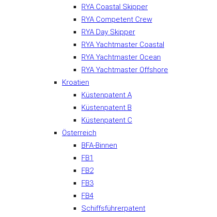
RYA Coastal Skipper
RYA Competent Crew
RYA Day Skipper
RYA Yachtmaster Coastal
RYA Yachtmaster Ocean
RYA Yachtmaster Offshore
Kroatien
Küstenpatent A
Küstenpatent B
Küstenpatent C
Österreich
BFA-Binnen
FB1
FB2
FB3
FB4
Schiffsführerpatent