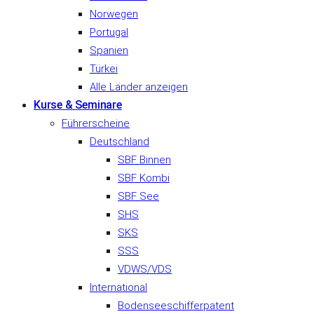
Norwegen
Portugal
Spanien
Türkei
Alle Länder anzeigen
Kurse & Seminare
Führerscheine
Deutschland
SBF Binnen
SBF Kombi
SBF See
SHS
SKS
SSS
VDWS/VDS
International
Bodenseeschifferpatent