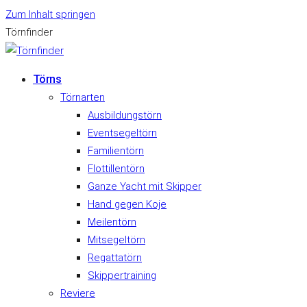
Zum Inhalt springen
Törnfinder
Törns
Törnarten
Ausbildungstörn
Eventsegeltörn
Familientörn
Flottillentörn
Ganze Yacht mit Skipper
Hand gegen Koje
Meilentörn
Mitsegeltörn
Regattatörn
Skippertraining
Reviere