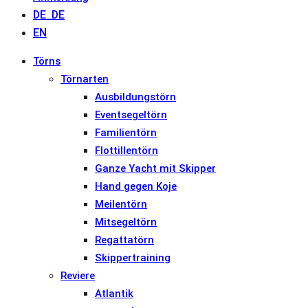
DE_DE
EN
Törns
Törnarten
Ausbildungstörn
Eventsegeltörn
Familientörn
Flottillentörn
Ganze Yacht mit Skipper
Hand gegen Koje
Meilentörn
Mitsegeltörn
Regattatörn
Skippertraining
Reviere
Atlantik