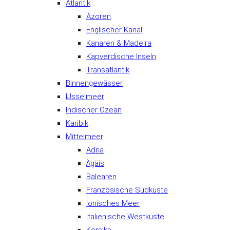
Atlantik
Azoren
Englischer Kanal
Kanaren & Madeira
Kapverdische Inseln
Transatlantik
Binnengewässer
IJsselmeer
Indischer Ozean
Karibik
Mittelmeer
Adria
Ägäis
Balearen
Französische Südküste
Ionisches Meer
Italienische Westküste