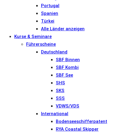
Portugal
Spanien
Türkei
Alle Länder anzeigen
Kurse & Seminare
Führerscheine
Deutschland
SBF Binnen
SBF Kombi
SBF See
SHS
SKS
SSS
VDWS/VDS
International
Bodenseeschifferpatent
RYA Coastal Skipper